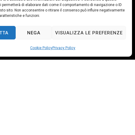
i permetterà di elaborare dati come il comportamento di navigazione o ID
sto sito. Non acconsentire o ritirare il consenso può influire negativamente
ratteristiche e funzioni.
TTA
NEGA
VISUALIZZA LE PREFERENZE
Cookie Policy
Privacy Policy
chemistry
, and a keen interest in laboratory