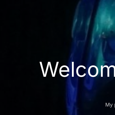
Welcom
My 