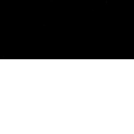
About This Site
Hi, my name is Pierpaolo and welcome to my 
I am a Ph.D. Chemist with a deep passion f