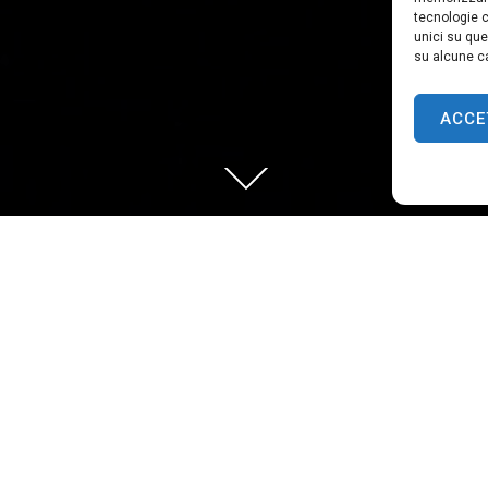
tecnologie c
unici su que
su alcune ca
ACCE
digital laboratory.
or
organic synthesis
, a solid background in physical 